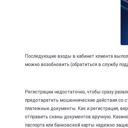
Последующие входы в кабинет клиента выполня
можно возобновить (обратиться в службу под
Регистрации недостаточно, чтобы сразу развл
предотвратить мошеннические действия со ст
платежные документы. Как и регистрация, в
отправить сканы документов вручную. Казин
паспорта или банковской карты надежно защищ