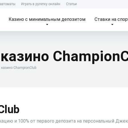
 автоматы
Играть в рулетку онлайн
Статьи
Казино с минимальным депозитом
Ставки на спор
 казино ChampionC
в казино ChampionClub
Club
кацию и 100% от первого депозита на персональный Джек