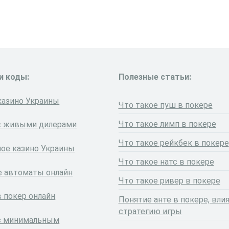
и коды:
Полезные статьи:
казино Украины
Что такое пуш в покере
Что такое лимп в покере
с живыми дилерами
Что такое рейкбек в покере
ое казино Украины
Что такое натс в покере
 автоматы онлайн
Что такое ривер в покере
в покер онлайн
Понятие анте в покере, вли
стратегию игры
с минимальным