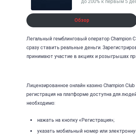
до 200% к первым 5 де
Обзор
Легальный гемблинговый оператор Champion C
сразу ставить реальные деньги. Зарегистрир
принимают участие в акциях и розыгрышах пр
Лицензированное онлайн казино Champion Clu
регистрация на платформе доступна для людей 
необходимо:
нажать на кнопку «Регистрация»;
указать мобильный номер или электронну