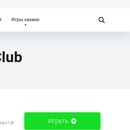
т
Игры казино
lub
Играть
пот! И