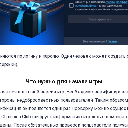
ются по логину и паролю. Один человек может создать од
держки).
Что нужно для начала игры
екаться в платной версии игр. Необходимо верифицироват
ороны недобросовестных пользователей. Таким образом к
ерификация выполняется один раз.Проверку можно осущес
о Champion Club шифрует информацию игроков с помощью
ены. После обязательных проверок пользователи получают