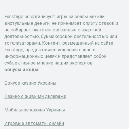
Funstage не организует игры на реальные или
виртуальные деньги, не принимает оплату ставок и
не собирает платежи, связанные с азартной
деятельностью, букмекерской деятельностью или
тотализаторами. Контент, размещенный на сайте
Funstage, предоставлен исключительно в
информационных целях и представляет собой
субъективное мнение наших экспертов.
Бонусы и коды:
Бонуси казино Украины
Казино с живыми дилерами
Мобильное казино Украины
Игровые автоматы онлайн