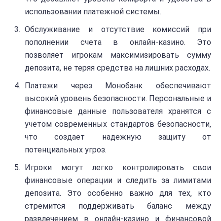
использовании платежной системы.
Обслуживание и отсутствие комиссий при
пополнении счета в онлайн-казино. Это
позволяет игрокам максимизировать сумму
депозита, не теряя средства на лишних расходах.
Платежи через Монобанк обеспечивают
высокий уровень безопасности. Персональные и
финансовые данные пользователя хранятся с
учетом современных стандартов безопасности,
что создает надежную защиту от
потенциальных угроз.
Игроки могут легко контролировать свои
финансовые операции и следить за лимитами
депозита. Это особенно важно для тех, кто
стремится поддерживать баланс между
развлечением в онлайн-казино и финансовой