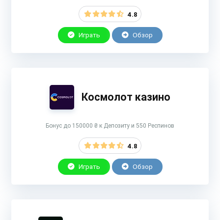
4.8
Играть
Обзор
Космолот казино
Бонус до 150000 ₴ к Депозиту и 550 Респинов
4.8
Играть
Обзор