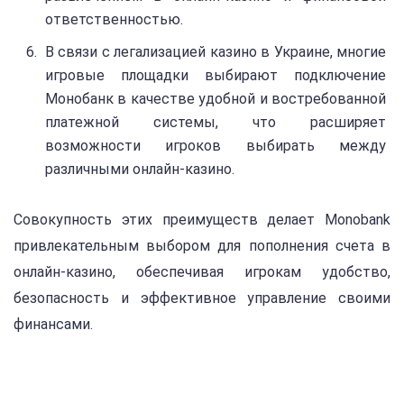
ответственностью.
В связи с легализацией казино в Украине, многие
игровые площадки выбирают подключение
Монобанк в качестве удобной и востребованной
платежной системы, что расширяет
возможности игроков выбирать между
различными онлайн-казино.
Совокупность этих преимуществ делает Monobank
привлекательным выбором для пополнения счета в
онлайн-казино, обеспечивая игрокам удобство,
безопасность и эффективное управление своими
финансами.