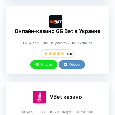
Онлайн-казино GG Bet в Украине
Бонус до 250000 ₴ к Депозиту и 1000 Респинов
4.8
Играть
Обзор
VBet казино
Бонус до 1 000 000 ₴ к Депозиту и 1000 Респинов