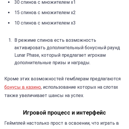
30 спинов с множителем x1
15 спинов с множителем x2
10 спинов с множителем x3
В режиме спинов есть возможность
активировать дополнительный бонусный раунд
Lunar Phase, который предлагает игрокам
дополнительные призы и награды.
Кроме этих возможностей гемблерам предлагаются
бонусы в казино
, использование которых на слотах
также увеличивает шансы на успех.
Игровой процесс и интерфейс
Геймплей настолько прост в освоении, что играть в