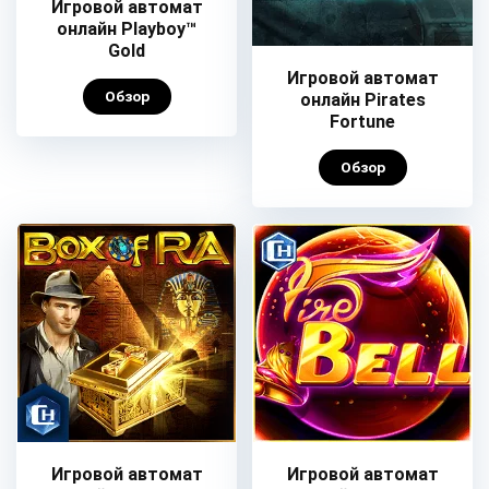
Игровой автомат
онлайн Playboy™
Gold
Игровой автомат
Обзор
онлайн Pirates
Fortune
Обзор
Игровой автомат
Игровой автомат