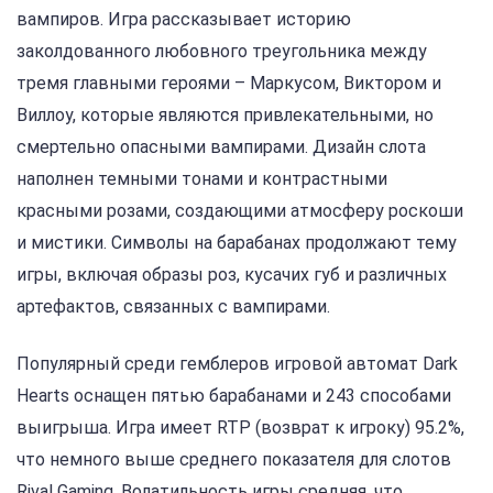
вампиров. Игра рассказывает историю
заколдованного любовного треугольника между
тремя главными героями – Маркусом, Виктором и
Виллоу, которые являются привлекательными, но
смертельно опасными вампирами. Дизайн слота
наполнен темными тонами и контрастными
красными розами, создающими атмосферу роскоши
и мистики. Символы на барабанах продолжают тему
игры, включая образы роз, кусачих губ и различных
артефактов, связанных с вампирами.
Популярный среди гемблеров игровой автомат Dark
Hearts оснащен пятью барабанами и 243 способами
выигрыша. Игра имеет RTP (возврат к игроку) 95.2%,
что немного выше среднего показателя для слотов
Rival Gaming. Волатильность игры средняя, что