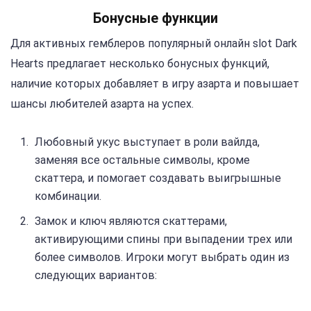
Бонусные функции
Для активных гемблеров популярный онлайн slot Dark
Hearts предлагает несколько бонусных функций,
наличие которых добавляет в игру азарта и повышает
шансы любителей азарта на успех.
Любовный укус выступает в роли вайлда,
заменяя все остальные символы, кроме
скаттера, и помогает создавать выигрышные
комбинации.
Замок и ключ являются скаттерами,
активирующими спины при выпадении трех или
более символов. Игроки могут выбрать один из
следующих вариантов: