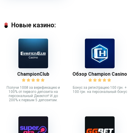
Новые казино:
ChampionClub
Обзор Сhampion Сasino
Получи 100₴ за верификацию и
Бонус за регистрацию 100 грн. +
100% от первого депозита на
100 грн. на персональный бонус
персональный Джекпот! И до
200% к первым 5 депозитам.