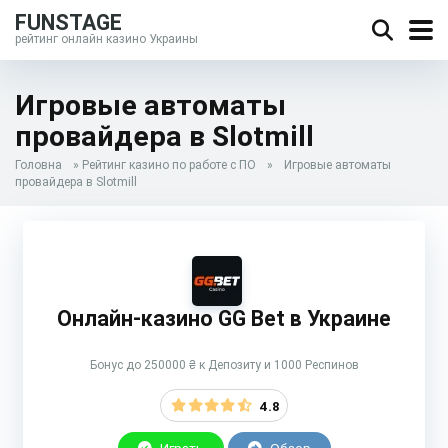
FUNSTAGE
рейтинг онлайн казино Украины
Игровые автоматы
провайдера в Slotmill
Головна
»
Рейтинг казино по работе с ПО
»
Игровые автоматы
провайдера в Slotmill
Онлайн-казино GG Bet в Украине
Бонус до 250000 ₴ к Депозиту и 1000 Респинов
4.8