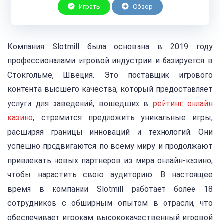
Играть
Обзор
Компания Slotmill была основана в 2019 году
профессионалами игровой индустрии и базируется в
Стокгольме, Швеция. Это поставщик игрового
контента высшего качества, который предоставляет
услуги для заведений, вошедших в
рейтинг онлайн
казино
, стремится предложить уникальные игры,
расширяя границы инноваций и технологий. Они
успешно продвигаются по всему миру и продолжают
привлекать новых партнеров из мира онлайн-казино,
чтобы нарастить свою аудиторию. В настоящее
время в компании Slotmill работает более 18
сотрудников с обширным опытом в отрасли, что
обеспечивает игрокам высококачественный игровой