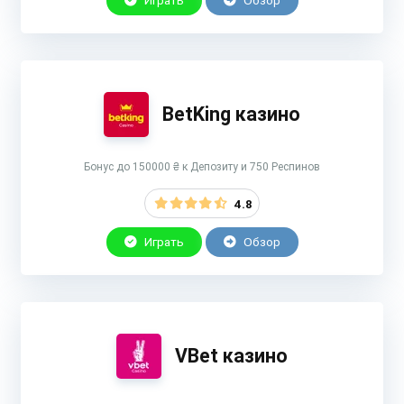
Играть
Обзор
BetKing казино
Бонус до 150000 ₴ к Депозиту и 750 Респинов
4.8
Играть
Обзор
VBet казино