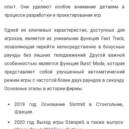
опыт. Они уделяют особое внимание деталям в
процессе разработки и проектирования игр.
Одной из ключевых характеристик, доступных для
игроков, является их уникальная функция Fast Track,
позволяющая перейти непосредственно в бонусные
раунды без лишних телодвижений. Другой важной
особенностью является функция Burst Mode, которая
представляет собой улучшенный автоматический
режим игры с частотой более двух раундов в секунду.
Основные этапы в истории фирмы:
2019 год: Основание Slotmill в Стокгольме,
Швеция.
2020 год: Выход игры Starspell, а также выпуск