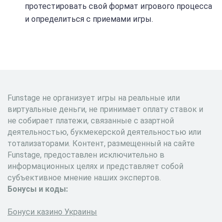
протестировать свой формат игрового процесса
и определиться с приемами игры.
Funstage не организует игры на реальные или
виртуальные деньги, не принимает оплату ставок и
не собирает платежи, связанные с азартной
деятельностью, букмекерской деятельностью или
тотализаторами. Контент, размещенный на сайте
Funstage, предоставлен исключительно в
информационных целях и представляет собой
субъективное мнение наших экспертов.
Бонусы и коды:
Бонуси казино Украины