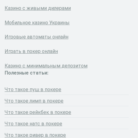
Казино с живыми дилерами
Мобильное казино Украины
Игровые автоматы онлайн
Играть в покер онлайн
Казино с минимальным депозитом
Полезные статьи:
Что такое пуш в покере
Что такое лимп в покере
Что такое рейкбек в покере
Что такое натс в покере
Что такое ривер в покере