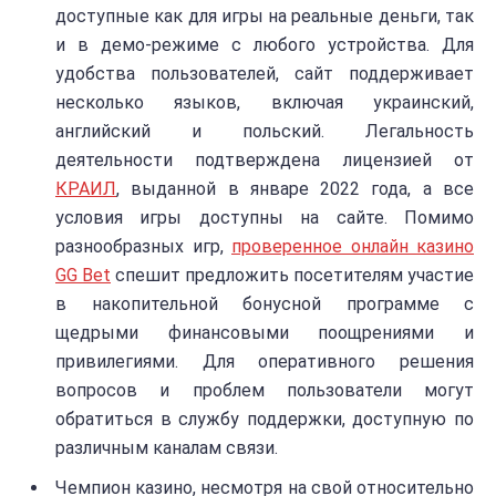
доступные как для игры на реальные деньги, так
и в демо-режиме с любого устройства. Для
удобства пользователей, сайт поддерживает
несколько языков, включая украинский,
английский и польский. Легальность
деятельности подтверждена лицензией от
КРАИЛ
, выданной в январе 2022 года, а все
условия игры доступны на сайте. Помимо
разнообразных игр,
проверенное онлайн казино
GG Bet
спешит предложить посетителям участие
в накопительной бонусной программе с
щедрыми финансовыми поощрениями и
привилегиями. Для оперативного решения
вопросов и проблем пользователи могут
обратиться в службу поддержки, доступную по
различным каналам связи.
Чемпион казино, несмотря на свой относительно