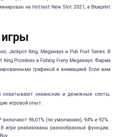
инирован на Hottest New Slot 2021, а Blueprint
 игры
, Jackpot King, Megaways и Pub Fruit Series. В
King Prizelines и Fishing Freny Megaways. Фирма
изированными графикой и анимацией. Если вам
игр охватывают океанские и денежные слоты,
ие игровой опыт.
P включают 96,01% (по умолчанию), 94% и 92%.
В игре реализованы разнообразные функции,
Buy.