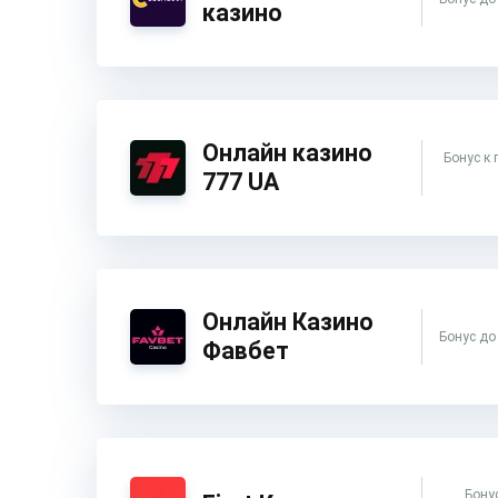
казино
Онлайн казино
Бонус к 
777 UA
Онлайн Казино
Бонус до
Фавбет
Бону