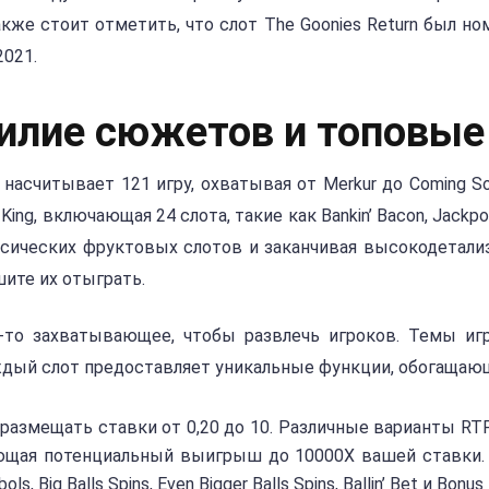
акже стоит отметить, что слот The Goonies Return был ном
2021.
илие сюжетов и топовые
асчитывает 121 игру, охватывая от Merkur до Coming Soon
g, включающая 24 слота, такие как Bankin’ Bacon, Jackpot 
ассических фруктовых слотов и заканчивая высокодетал
шите их отыграть.
то-то захватывающее, чтобы развлечь игроков. Темы 
дый слот предоставляет уникальные функции, обогащающ
 размещать ставки от 0,20 до 10. Различные варианты RT
ющая потенциальный выигрыш до 10000X вашей ставки. 
s, Big Balls Spins, Even Bigger Balls Spins, Ballin’ Bet и Bonus 