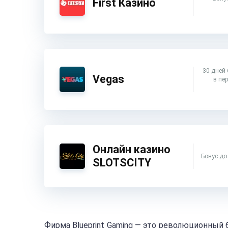
First Казино
30 дней
Vegas
в пе
Онлайн казино
Бонус до
SLOTSCITY
Фирма Blueprint Gaming — это революционный 