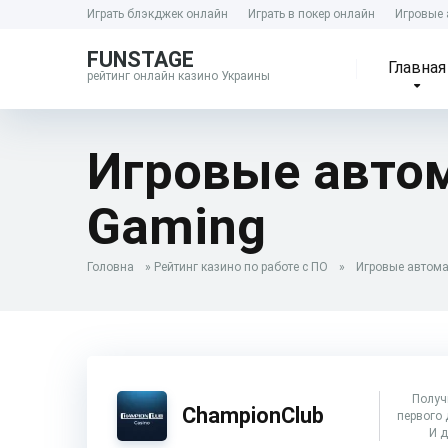
Играть блэкджек онлайн
Играть в покер онлайн
Игровые
FUNSTAGE
Главная
рейтинг онлайн казино Украины
Игровые автом
Gaming
Головна
»
Рейтинг казино по работе с ПО
»
Игровые автома
Получ
ChampionClub
первого 
И д