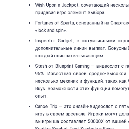
Wish Upon a Jackpot, сочетающий нескол
придавая игре элемент выбора.
Fortunes of Sparta, основанный на Спар
«lock and spin».
Inspector Gadget, с интуитивными иг
дополнительные линии выплат. Бонусный
каждый спин захватывающим.
Stash от Blueprint Gaming — видеослот с 
96%. Известная своей средне-высокой 
несколько механик и функций, таких как Wil
Buys. Возможности этих функций помог
опыт.
Canoe Trip — это онлайн-видеослот с п
игру в своем арсенале. Игроки могут дел
выигрыша составляет 50000X от вашей ст
Scatter Symbol, Tent Symbols и Spins.