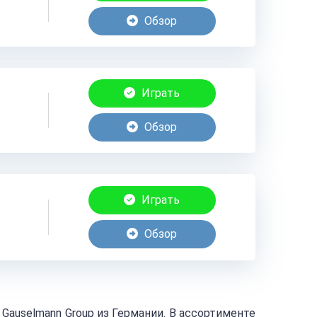
Обзор
Играть
Обзор
Играть
Обзор
Gauselmann Group из Германии. В ассортименте