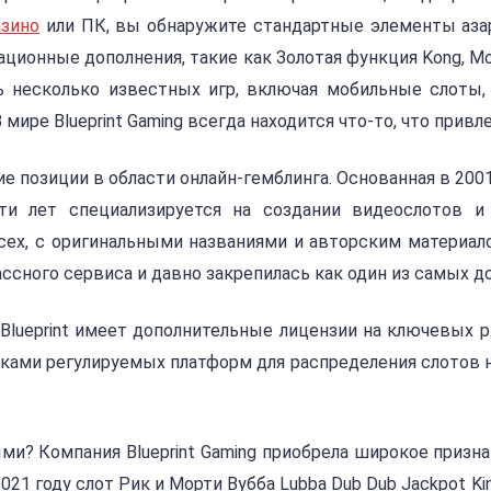
азино
или ПК, вы обнаружите стандартные элементы азар
ационные дополнения, такие как Золотая функция Kong, М
 есть несколько известных игр, включая мобильные сло
В мире Blueprint Gaming всегда находится что-то, что прив
е позиции в области онлайн-гемблинга. Основанная в 200
яти лет специализируется на создании видеослотов и
сех, с оригинальными названиями и авторским материал
ссного сервиса и давно закрепилась как один из самых 
lueprint имеет дополнительные лицензии на ключевых ры
ками регулируемых платформ для распределения слотов на
ыми? Компания Blueprint Gaming приобрела широкое призн
 В 2021 году слот Рик и Морти Вубба Lubba Dub Dub Jackpot 