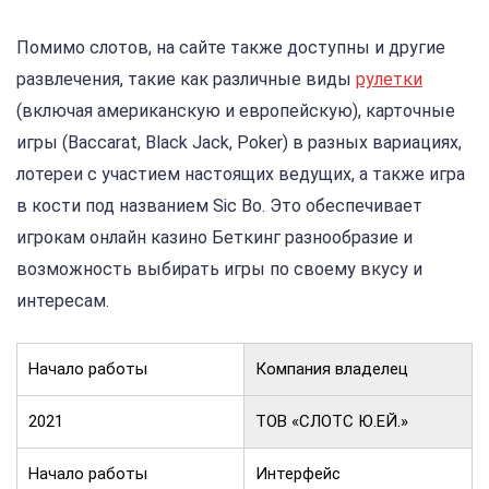
Помимо слотов, на сайте также доступны и другие
развлечения, такие как различные виды
рулетки
(включая американскую и европейскую), карточные
игры (Baccarat, Black Jack, Poker) в разных вариациях,
лотереи с участием настоящих ведущих, а также игра
в кости под названием Sic Bo. Это обеспечивает
игрокам онлайн казино Беткинг разнообразие и
возможность выбирать игры по своему вкусу и
интересам.
Начало работы
Компания владелец
2021
ТОВ «СЛОТС Ю.ЕЙ.»
Начало работы
Интерфейс