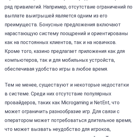
ряд привилегий. Например, отсутствие ограничений по
выплате выигрышей является одним из его
преимуществ. Бонусные предложения включают
нарастающую систему поощрений и ориентированы
как на постоянных клиентов, так и на новичков.
Кроме того, казино предлагает приложения как для
компьютеров, так и для мобильных устройств,
обеспечивая удобство игры в любое время.
Тем не менее, существуют и некоторые недостатки
в системе. Среди них отсутствие популярных
провайдеров, таких как Microgaming и NetEnt, что
может ограничить разнообразие игр. Для связи с
оператором может потребоваться длительное время,
что может вызвать неудобство для игроков,