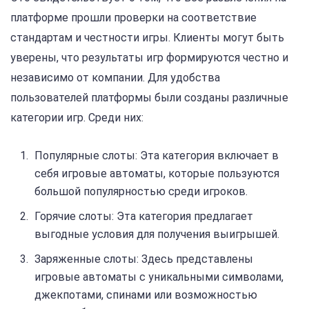
платформе прошли проверки на соответствие
стандартам и честности игры. Клиенты могут быть
уверены, что результаты игр формируются честно и
независимо от компании. Для удобства
пользователей платформы были созданы различные
категории игр. Среди них:
Популярные слоты: Эта категория включает в
себя игровые автоматы, которые пользуются
большой популярностью среди игроков.
Горячие слоты: Эта категория предлагает
выгодные условия для получения выигрышей.
Заряженные слоты: Здесь представлены
игровые автоматы с уникальными символами,
джекпотами, спинами или возможностью