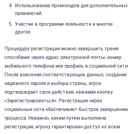
Использование промокодов для дополнительных
привилегий.
Участие в программе лояльности и многое
другое.
Процедуру регистрации можно завершить тремя
способами: через адрес электронной почты, номер
мобильного телефона или профиль в социальной сети.
После внесения соответствующих данных, создания
надежного пароля и выбора страны, игрок
подтверждает свои действия, нажимая кнопку
«Зарегистрироваться». Регистрация через
социальные сети обеспечивает быстрое завершение
процесса. Неважно, каким путем выполнена
регистрация, игроку гарантирован доступ ко всем