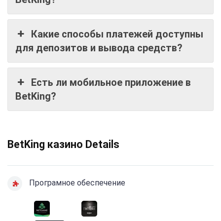
Какие способы платежей доступны
для депозитов и вывода средств?
Есть ли мобильное приложение в
BetKing?
BetKing казино Details
Програмное обеспечение