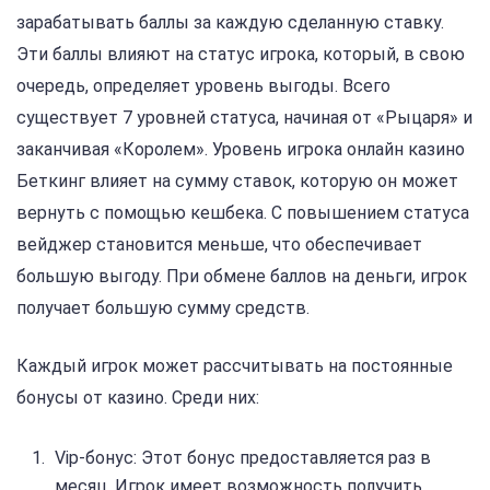
зарабатывать баллы за каждую сделанную ставку.
Эти баллы влияют на статус игрока, который, в свою
очередь, определяет уровень выгоды. Всего
существует 7 уровней статуса, начиная от «Рыцаря» и
заканчивая «Королем». Уровень игрока онлайн казино
Беткинг влияет на сумму ставок, которую он может
вернуть с помощью кешбека. С повышением статуса
вейджер становится меньше, что обеспечивает
большую выгоду. При обмене баллов на деньги, игрок
получает большую сумму средств.
Каждый игрок может рассчитывать на постоянные
бонусы от казино. Среди них:
Vip-бонус: Этот бонус предоставляется раз в
месяц. Игрок имеет возможность получить