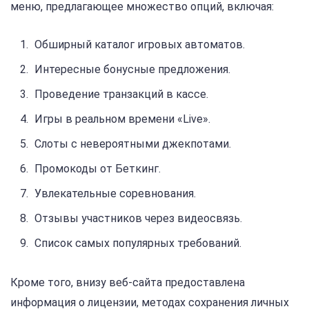
меню, предлагающее множество опций, включая:
Обширный каталог игровых автоматов.
Интересные бонусные предложения.
Проведение транзакций в кассе.
Игры в реальном времени «Live».
Слоты с невероятными джекпотами.
Промокоды от Беткинг.
Увлекательные соревнования.
Отзывы участников через видеосвязь.
Список самых популярных требований.
Кроме того, внизу веб-сайта предоставлена
информация о лицензии, методах сохранения личных