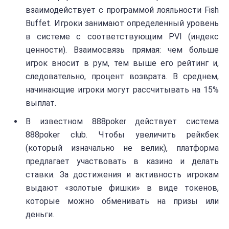
взаимодействует с программой лояльности Fish
Buffet. Игроки занимают определенный уровень
в системе с соответствующим PVI (индекс
ценности). Взаимосвязь прямая: чем больше
игрок вносит в рум, тем выше его рейтинг и,
следовательно, процент возврата. В среднем,
начинающие игроки могут рассчитывать на 15%
выплат.
В известном 888poker действует система
888poker club. Чтобы увеличить рейкбек
(который изначально не велик), платформа
предлагает участвовать в казино и делать
ставки. За достижения и активность игрокам
выдают «золотые фишки» в виде токенов,
которые можно обменивать на призы или
деньги.