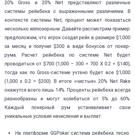
20% Gross и 20% Net представляют различные
системы рейкбека с выраженными различиями. В
контексте системы Net, процент может показаться
несколько иллюзорным. Давайте рассмотрим пример:
предположим, что игрок создал рейк в размере $1,000
за месяц и получил $300 в виде бонусов от покер-
рума. Расчет рейкбека по системе Net будет
проводиться от $700 (1,000 – 300 = 700 Х 0.2 = $140),
тогда как по Gross-системе учтено будет все $1,000
(1,000 х 0.2 = $200). В итоге «чистые» 20% Net Rake
окажутся всего лишь 14%. Проценты рейкбека всегда
разнообразны и могут колебаться от 5% до 60%.
Каждый покерный рум устанавливает свои
уникальные условия начисления и выплат.
На платформе GGPoker система рейкбека тесно