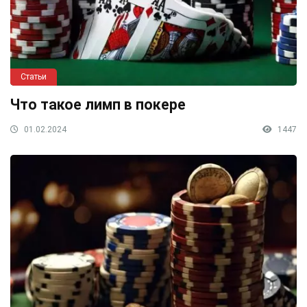
Статьи
Что такое лимп в покере
01.02.2024
1447