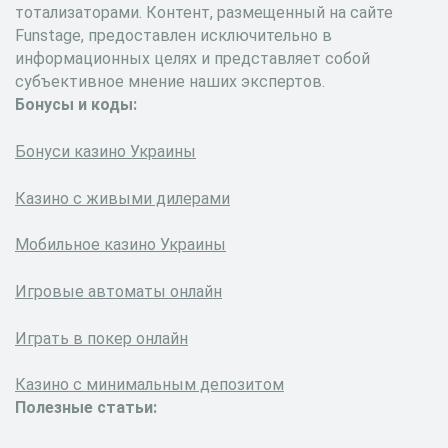
тотализаторами. Контент, размещенный на сайте
Funstage, предоставлен исключительно в
информационных целях и представляет собой
субъективное мнение наших экспертов.
Бонусы и коды:
Бонуси казино Украины
Казино с живыми дилерами
Мобильное казино Украины
Игровые автоматы онлайн
Играть в покер онлайн
Казино с минимальным депозитом
Полезные статьи: