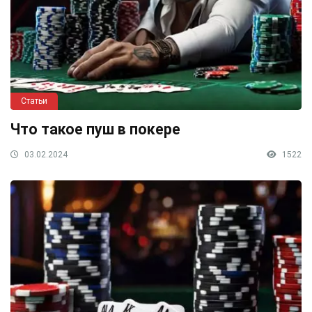
Статьи
Что такое пуш в покере
03.02.2024
1522