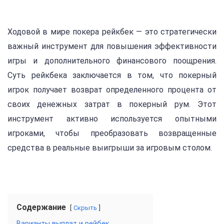
Ходовой в мире покера рейкбек — это стратегически
важный инструмент для повышения эффективности
игры и дополнительного финансового поощрения.
Суть рейкбека заключается в том, что покерный
игрок получает возврат определенного процента от
своих денежных затрат в покерный рум. Этот
инструмент активно используется опытными
игроками, чтобы преобразовать возвращенные
средства в реальные выигрыши за игровым столом.
Содержание
Cкрыть
Варианты выплат и рейбек