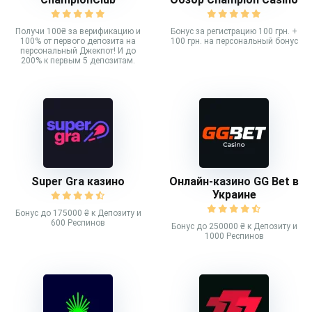
Получи 100₴ за верификацию и
Бонус за регистрацию 100 грн. +
100% от первого депозита на
100 грн. на персональный бонус
персональный Джекпот! И до
200% к первым 5 депозитам.
Super Gra казино
Онлайн-казино GG Bet в
Украине
Бонус до 175000 ₴ к Депозиту и
600 Респинов
Бонус до 250000 ₴ к Депозиту и
1000 Респинов