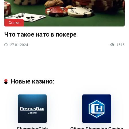
Статьи
Что такое натс в покере
27.01.2024
1515
Новые казино:
ChampionClub
Обзор Сhampion Сasino