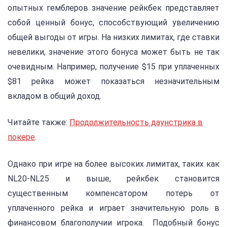
опытных гемблеров значение рейкбек представляет
собой ценный бонус, способствующий увеличению
общей выгоды от игры. На низких лимитах, где ставки
невелики, значение этого бонуса может быть не так
очевидным. Например, получение $15 при уплаченных
$81 рейка может показаться незначительным
вкладом в общий доход.
Читайте также:
Продолжительность даунстрика в
покере
.
Однако при игре на более высоких лимитах, таких как
NL20-NL25 и выше, рейкбек становится
существенным компенсатором потерь от
уплаченного рейка и играет значительную роль в
финансовом благополучии игрока. Подобный бонус