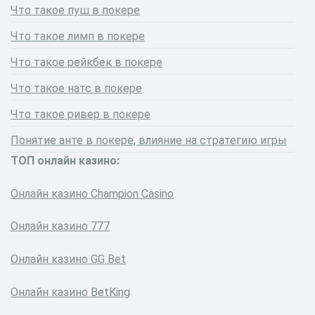
Что такое пуш в покере
Что такое лимп в покере
Что такое рейкбек в покере
Что такое натс в покере
Что такое ривер в покере
Понятие анте в покере, влияние на стратегию игры
ТОП онлайн казино:
Онлайн казино Сhampion Сasino
Онлайн казино 777
Онлайн казино GG Bet
Онлайн казино BetKing