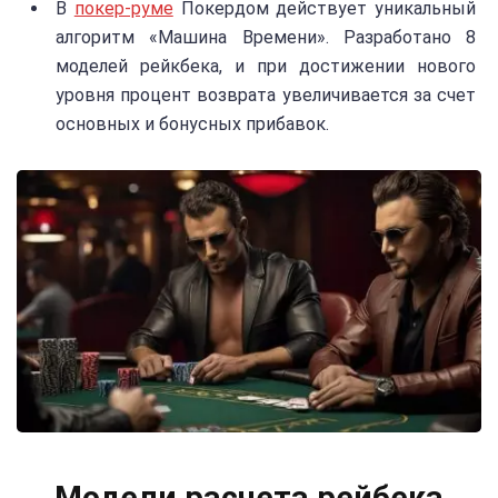
В
покер-руме
Покердом действует уникальный
алгоритм «Машина Времени». Разработано 8
моделей рейкбека, и при достижении нового
уровня процент возврата увеличивается за счет
основных и бонусных прибавок.
Модели расчета рейбека