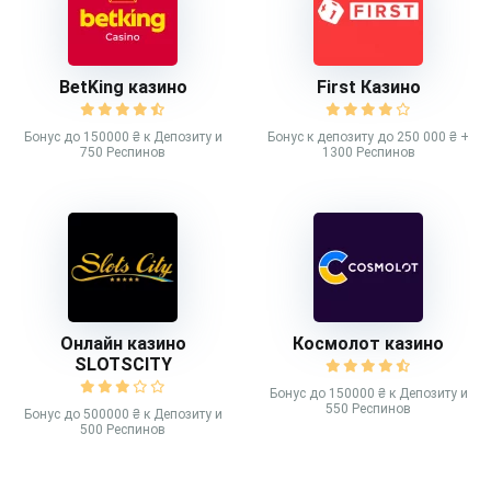
BetKing казино
First Казино
Бонус до 150000 ₴ к Депозиту и
Бонус к депозиту до 250 000 ₴ +
750 Респинов
1300 Респинов
Онлайн казино
Космолот казино
SLOTSCITY
Бонус до 150000 ₴ к Депозиту и
550 Респинов
Бонус до 500000 ₴ к Депозиту и
500 Респинов