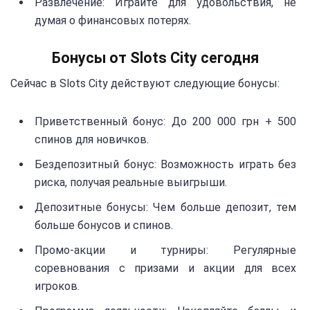
Развлечение: Играйте для удовольствия, не
думая о финансовых потерях.
Бонусы от Slots City сегодня
Сейчас в Slots City действуют следующие бонусы:
Приветственный бонус: До 200 000 грн + 500
спинов для новичков.
Бездепозитный бонус: Возможность играть без
риска, получая реальные выигрыши.
Депозитные бонусы: Чем больше депозит, тем
больше бонусов и спинов.
Промо-акции и турниры: Регулярные
соревнования с призами и акции для всех
игроков.