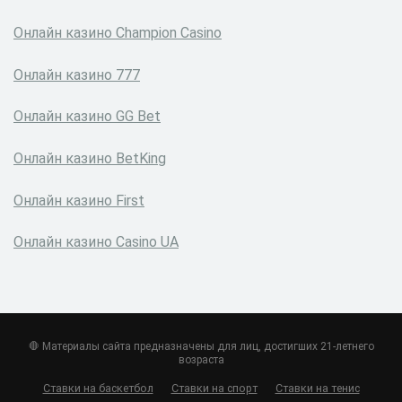
Онлайн казино Сhampion Сasino
Онлайн казино 777
Онлайн казино GG Bet
Онлайн казино BetKing
Онлайн казино First
Онлайн казино Сasino UA
🛑 Материалы сайта предназначены для лиц, достигших 21-летнего
возраста
Ставки на баскетбол
Ставки на спорт
Ставки на тенис