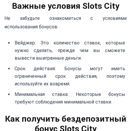
Важные условия Slots City
Не забудьте ознакомиться с условиями
использования бонусов:
Вейджер: Это количество ставок, которые
нужно сделать, прежде чем вы сможете
вывести выигранные деньги.
Срок действия: Бонусы могут иметь
ограниченный срок действия, поэтому
используйте их вовремя.
Минимальная ставка: Некоторые бонусы
требуют соблюдения минимальной ставки.
Как получить бездепозитный
бонус Slots City